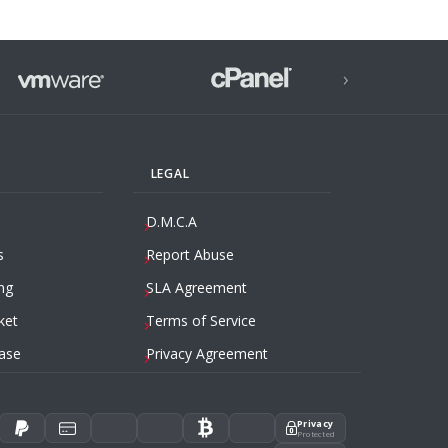
›
LEGAL
D.M.C.A
s
Report Abuse
ng
SLA Agreement
ket
Terms of Service
ase
Privacy Agreement
Privacy
Protected