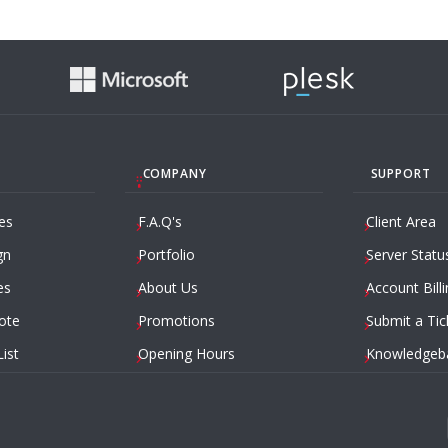
COMPANY
SUPPORT
es
F.A.Q's
Client Area
gn
Portfolio
Server Statu
es
About Us
Account Billi
ote
Promotions
Submit a Tic
List
Opening Hours
Knowledgeb